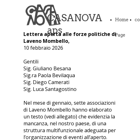
CASANOVA
Home
co
aps
Lettera aperta alle forze politiche di
Page
Laveno Mombello,
10 febbraio 2026
Gentili
Sig. Giuliano Besana
Sig.ra Paola Bevilaqua
Sig. Diego Camerati
Sig. Luca Santagostino
Nel mese di gennaio, sette associazioni
di Laveno Mombello hanno elaborato
un testo (vedi allegato) che evidenzia la
mancanza, nel nostro paese, di una
struttura multifunzionale adeguata per
l’organizzazione di eventi all’aperto.