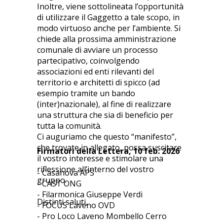
Inoltre, viene sottolineata l’opportunità
di utilizzare il Gaggetto a tale scopo, in
modo virtuoso anche per l’ambiente. Si
chiede alla prossima amministrazione
comunale di avviare un processo
partecipativo, coinvolgendo
associazioni ed enti rilevanti del
territorio e architetti di spicco (ad
esempio tramite un bando
(inter)nazionale), al fine di realizzare
una struttura che sia di beneficio per
tutta la comunità.
Ci auguriamo che questo “manifesto”,
che trovate in allegato, possa suscitare
Firmatori della Lettera, 10 feb. 2026
il vostro interesse e stimolare una
riflessione all’interno del vostro
- Casanova APS
gruppo.
- CAST ONG
- Filarmonica Giuseppe Verdi
Distinti saluti,
- FOCUS Laveno OVD
- Pro Loco Laveno Mombello Cerro